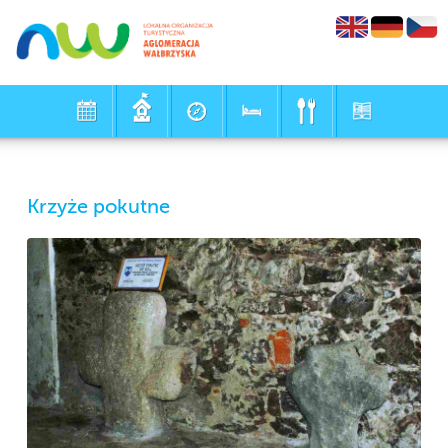
Krzyże pokutne