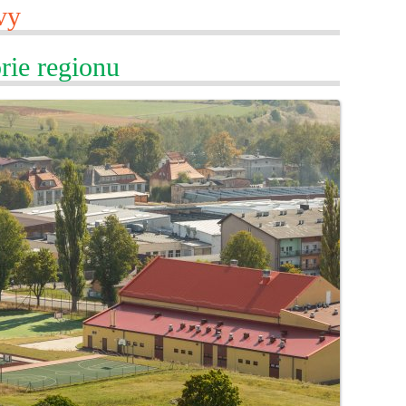
vy
rie regionu