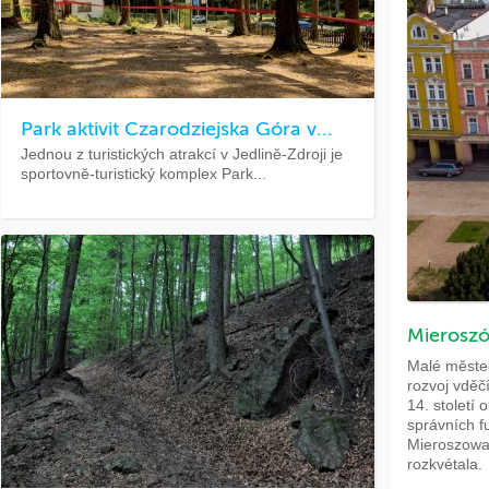
Park aktivit Czarodziejska Góra v...
Jednou z turistických atrakcí v Jedlině-Zdroji je
sportovně-turistický komplex Park...
Mierosz
Malé měste
rozvoj vděč
14. století
správních 
Mieroszowa
rozkvétala.