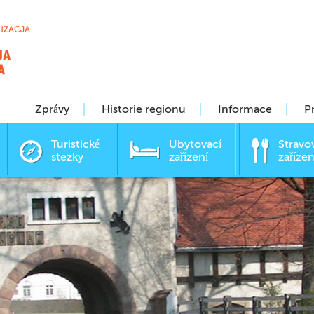
Zprávy
Historie regionu
Informace
P
Turistické
Ubytovací
Stravo
stezky
zařízení
zařízen