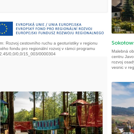
Sokołow
m: Rozvoj cestovního ruchu a geoturistiky v regionu
kého fondu pro regionální rozvoj v rámci programu
Malebná obe
.2.45/0,0/0,0/15_003/0000304
centru Javo
rozvoj osady
vesnic v re