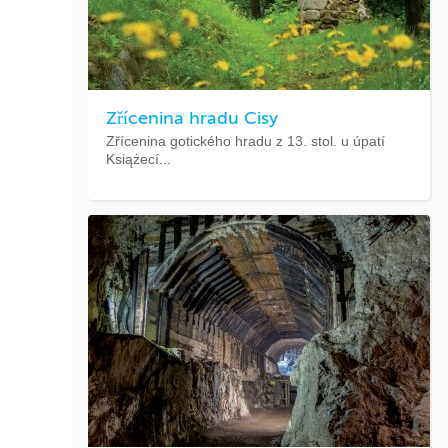
Zřícenina hradu Cisy
Zřícenina gotického hradu z 13. stol. u úpatí
Książecí...