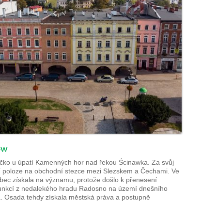
ów
čko u úpatí Kamenných hor nad řekou Ścinawka. Za svůj
í poloze na obchodní stezce mezi Slezskem a Čechami. Ve
 obec získala na významu, protože došlo k přenesení
funkcí z nedalekého hradu Radosno na území dnešního
. Osada tehdy získala městská práva a postupně