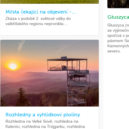
Města čekající na objevení -...
Głuszyc
Zkáza v podobě 2. světové války do
valbřišského regionu nepronikla....
Głuszyca (n
se výjimečn
spočívá v p
pásmem Soví
Kamenných h
severu.
Rozhledny a vyhlídkové plošiny
Rozhledna na Velké Sově, rozhledna na
Kalenici, rozhledna na Trójgarbu, rozhledna