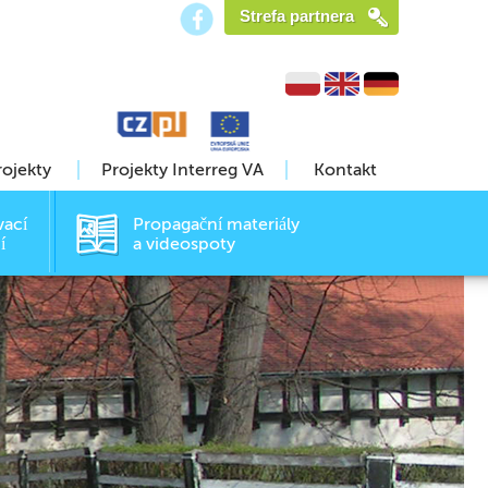
Strefa partnera
rojekty
Projekty Interreg VA
Kontakt
vací
Propagační materiály
í
a videospoty