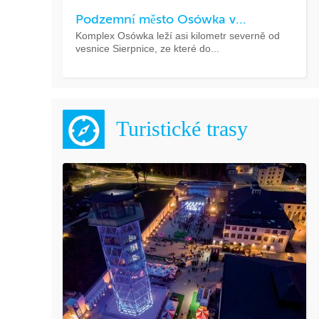
Podzemní město Osówka v...
Komplex Osówka leží asi kilometr severně od
vesnice Sierpnice, ze které do...
Turistické trasy