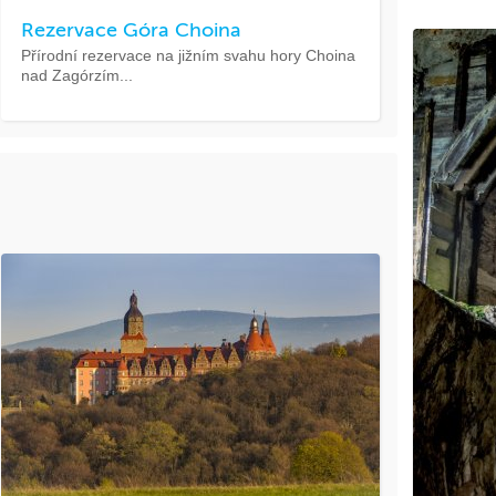
Rezervace Góra Choina
Přírodní rezervace na jižním svahu hory Choina
nad Zagórzím...