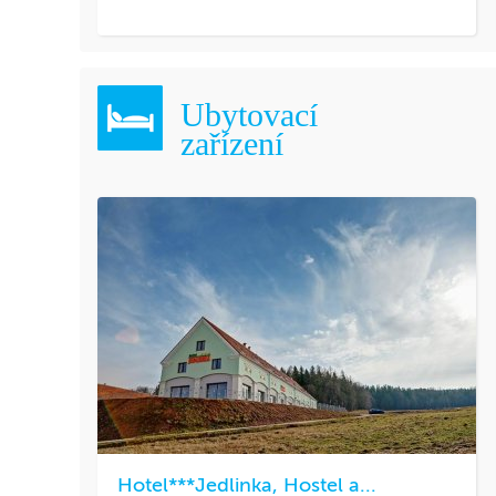
Ubytovací
zařízení
Hotel***Jedlinka, Hostel a...