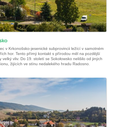
sko
c v Krkonošsko-jesenické subprovincii ležící v samotném
řích hor. Tento přímý kontakt s přírodou měl na pozdější
 velký vliv. Do 19. století se Sokołowsko nelišilo od jiných
gionu, žijících ve stínu nedalekého hradu Radosno.