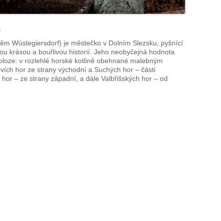
a
ěm Wüstegiersdorf) je městečko v Dolním Slezsku, pyšnící
ou krásou a bouřlivou historií. Jeho neobyčejná hodnota
oloze: v rozlehlé horské kotlině obehnané malebným
ch hor ze strany východní a Suchých hor – části
or – ze strany západní, a dále Valbřišských hor – od