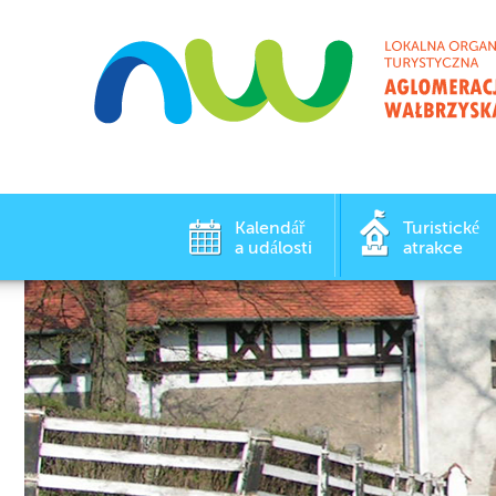
Kalendář
Turistické
a události
atrakce