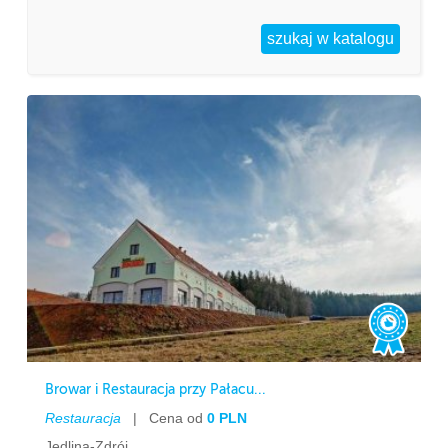
Browar i Restauracja przy Pałacu...
Restauracja
|
Cena od
0 PLN
Jedlina-Zdrój