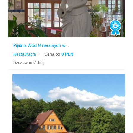
Pijalnia Wód Mineralnych w...
Restauracja
|
Cena od
0 PLN
Szczawno-Zdrój