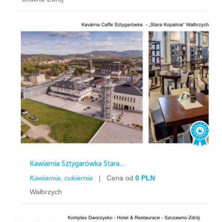
Kawiarnia Sztygarówka Stara...
Kawiarnia, cukiernia
|
Cena od
0 PLN
Wałbrzych