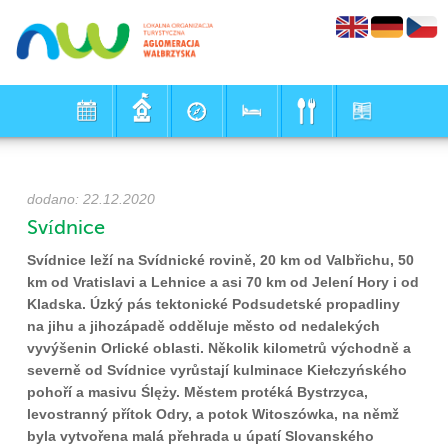
dodano: 22.12.2020
Svídnice
Svídnice leží na Svídnické rovině, 20 km od Valbřichu, 50
km od Vratislavi a Lehnice a asi 70 km od Jelení Hory i od
Kladska. Úzký pás tektonické Podsudetské propadliny
na jihu a jihozápadě odděluje město od nedalekých
vyvýšenin Orlické oblasti. Několik kilometrů východně a
severně od Svídnice vyrůstají kulminace Kiełczyńského
pohoří a masivu Ślęży. Městem protéká Bystrzyca,
levostranný přítok Odry, a potok Witoszówka, na němž
byla vytvořena malá přehrada u úpatí Slovanského