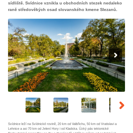
sídliště. Svídnice vznikla u obchodních stezek nedaleko
raně středověkých osad slovanského kmene Slezanů.
Svídnice leží na Svídnické rovině, 20 km od Valbřichu, 50 km od Vratislavi a
Lehnice a asi 70 km od Jelení Hory i od Kladska. Úzký pás tektonické