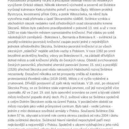
Podsudetské propadliny na jihu a jihozápadě odděluje město od nedalekých
vyvýšenin Orlické oblasti. Několik kilometrů východně a severně od Svídnice
vyrůstají kulminace Kiełczyńského pohoří a masivu Ślęży. Městem protéká
Bystrzyca, levostranný přítok Odry, a potok Witoszówka, na němž byla
vytvořena malá přehrada u úpatí Slovanského sídliště. Svídnice vznikla u
obchodních stezek nedaleko raně středověkých osad slovanského kmene
Slezanů. Město bylo založeno pravděpodobně v polovině 13. stol. a už v roce
1290 se stalo hlavním městem samostatného knížectví. Pod vládou po sobě
následujících zeměpánů - Boleslava I., Bernarda a Boleslava II. - svídnické (a
později svídnicko-javorské) knížectví zaujalo pozici jedné z nejsilnějších
jednotek středověkého Slezska. Svídnicko-javorské knížectví si ze všech
slezských „státečků“ nejdéle udrželo vazby s Polskem. V roce 1392 po smrti
bezdětné arcikněžny Anežky, vdovy po Boleslavovi II., na základě dřívějších
dohod město a celé knížectví přešly do českých rukou. Období svrchovanosti
českých panovníků, přechodné uherské panování (konec 15. stol.) a pozdější
(1526) přechod Slezska pod vládu rakouských Habsburků rozvoj Svídnice
nezastavily. Dosažení několika set let prosperity zničila až katolicko-
protestantská třicetiletá válka (1618-1648). Město z ní vyšlo vylidněné a
zruinované. Dřívější postavení už zpět nikdy nezískalo. V 18. stol., po obsazení
Slezska Prusy, se ze Svídnice stala vojenská pevnost, což její rozvoj ještě více
zpomalilo. Až ve 2 pol. 19. stol. bylo opevnění srovnáno se zemí a bývalé sídelní
město knížectví popadlo druhý dech. Po 2. světové válce se Svídnice společně
s celým Dolním Slezskem ocitla na území Polska. V poválečném období se
město rozvíjelo jako velké průmyslové centrum. Bylo také - vedle Lehnice -
jedním z míst dislokace sovětské armády v Polsku. Současná Svídnice čítá
kolem 57 tis. obyvatel a kromě role centra okresu zastává od roku 2004 i úlohu
sídla svídnické diecéze. Svídnické hlavní náměstí nepochybně patří mezi
nejkrásnější a nejcennější v Polsku. Společně s ulicemi vybíhajícími z jeho rohů