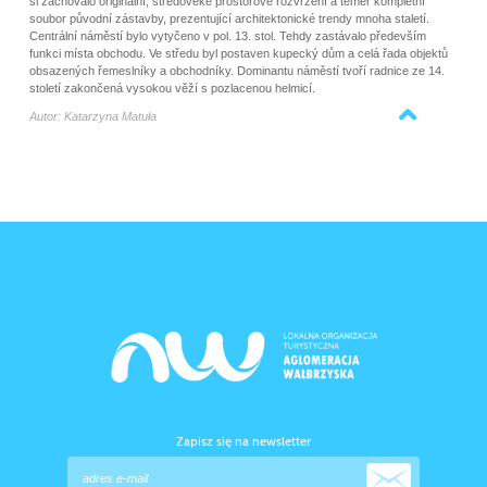
si zachovalo originální, středověké prostorové rozvržení a téměř kompletní
soubor původní zástavby, prezentující architektonické trendy mnoha staletí.
Centrální náměstí bylo vytyčeno v pol. 13. stol. Tehdy zastávalo především
funkci místa obchodu. Ve středu byl postaven kupecký dům a celá řada objektů
obsazených řemeslníky a obchodníky. Dominantu náměstí tvoří radnice ze 14.
století zakončená vysokou věží s pozlacenou helmicí.
Powrót na górę strony
Autor: Katarzyna Matuła
Zapisz się na newsletter