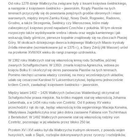
Od roku 1278 dzieje Wałbrzycha związane były z losami księstwa świdnickiego,
a następnie z księstwem świdnicko – jaworskim. Rządy Piastów na tych
terenach przyczyniły się do powstania potężnych grodów obronnych i miast
warownych, między innymi Zamku Książ, Nowy Dwór, Rogowiec, Radosno,
Grodno, a także Strzegomia, Świdnicy czy Mieroszowa, które miały
zabezpieczyć księstwo przed napadami Czechów z południa. W tym okresie
rozpoczęto także wydobywanie srebra i ołowiu oraz węgla kamiennego i jak
wskazują ślady górnicze, pierwsze kopalnie znajdowały się na zboczach Ptasiej
Góry. W okolicach dzisiejszego dworca kolejowego Wałbrzych Miasto tryskały
źródła mineralne (wzmiankowane już w 1375 r.), a Stary Zdrój (Alt Wasser) urósł
na przełomie XVIII/XIX wieku do rangi znanego uzdrowiska.
W 1382 roku Wałbrzych stał się własnością lenną rodu Schaffów, później
zwanych Schaffgotschami. W 1392r. zmarła księżna Agnieszka, wdowa po
księciu Bolku II i skończył się okres panowania Piastów na tych terenach.
Pomimo niechęci uznania władzy czeskiej, na mocy wcześniejszych układów,
udało się cesarzowi Karolowi IV Luksemburczykowi, będącemu jednocześnie
królem Czech, zawładnąć księstwem świdnicko – jaworskim.
Między latami 1402 – 1426 Wałbrzych (wówczas Waldenburg) otrzymał od
Schafgotschów prawa miejskie. Na krótko majątek stał się własnością Johanna
Liebenthala, a w 1434 roku rodu von Czettritz. Od II połowy XV wieku
przechodził z rąk do rąk, będąc własnością króla węgierskiego Macieja Korwina,
Władysława Jagiellończyka oraz jako dobra zastawne Fabiana von Tschirnhaus
z Bertelsdorf. W 1492 Wałbrzych ponownie stał się własnością rodziny von
Czettritz, pozostając w jej władaniu przez blisko 250 lat.
Przełom XV i XVI wieku był dla Wałbrzycha trudnym okresem, z powodu wojen
husyckich, walk o Śląsk, rozbojów dokonywanych przez rycerzy i rozbójników,