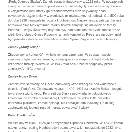
„Perłą Dolnego Śląska”. Zamek został wybudowany w 1292 roku. W początkach
swego istnienia, w czasach piastowskich, zamek był typową warownią obronną,
a kolejni właścicieli, którzy go przebudowywali oraz upływający czas
powodowały ciągłe zmiany w wyglądzie tej majestatycznej budowli. Od 1509 roku
do roku 1938 panowała tu rodzina Hochbergów. Najpiękniejszą salą zamku jest
barokowa Sala Maksymiliana. Wokół Książa znajdują się malownicze tarasy.
Podczas II wojny światowej drążone były pod zamkiem olbrzymie tunele przez
więźniów z obozu Gross Rosen w ramach kompleksu Riese, a sam obiekt miał
być prawdopodobnie siedzibą Ministerstwa Spraw Zagranicznych III Rzeszy.
Zamek „Stary Książ”
Zbudowany w końcu XVIII w. jako romantyczne ruiny. W czasach swojej
świetności była tam restauracja, pokoje gościnne i kaplica. Często były tam
urządzane turnieje rycerskie. W 1945 roku obiekt został podpalony przez
żołnierzy Armii Czerwonej.
Zamek Nowy Dwór
Zamek umiejscowiony na Górze Zamkowej wznoszącej się nad wałbrzyską
dzielnicą Podgórze. Zbudowany w latach 1402 -1417 za czasów Bolka II księcia
jaworsko- świdnickiego. Po przejściu Śląska pod władanie południowego
królestwa, do zamku przenieśli się Czettritzowie. W roku 1581, wskutek
uderzenia piorunem, zamek spłonął i nie został już odbudowany. Do dzisiaj
zachowały się jedynie resztki murów, obwarowań i wieży.
Pałac Czettritzów
Wzniesiony w 1604 - 1628 jako rezydencja Dipranda Czetrittza. W 1738 r. został
nabyty przez rodzinę Hochbergów i pozostawał w ich posiadaniu do 1933 roku,