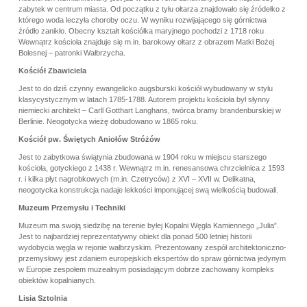
zabytek w centrum miasta. Od początku z tyłu ołtarza znajdowało się źródełko z
którego woda leczyła choroby oczu. W wyniku rozwijającego się górnictwa
źródło zanikło. Obecny kształt kościółka maryjnego pochodzi z 1718 roku
Wewnątrz kościoła znajduje się m.in. barokowy ołtarz z obrazem Matki Bożej
Bolesnej – patronki Wałbrzycha.
Kościół Zbawiciela
Jest to do dziś czynny ewangelicko augsburski kościół wybudowany w stylu
klasycystycznym w latach 1785-1788. Autorem projektu kościoła był słynny
niemiecki architekt – Carll Gotthart Langhans, twórca bramy brandenburskiej w
Berlinie. Neogotycka wieżę dobudowano w 1865 roku.
Kościół pw. Świętych Aniołów Stróżów
Jest to zabytkowa świątynia zbudowana w 1904 roku w miejscu starszego
kościoła, gotyckiego z 1438 r. Wewnątrz m.in. renesansowa chrzcielnica z 1593
r. i kilka płyt nagrobkowych (m.in. Czetryców) z XVI – XVII w. Delikatna,
neogotycka konstrukcja nadaje lekkości imponującej swą wielkością budowali.
Muzeum Przemysłu i Techniki
Muzeum ma swoją siedzibę na terenie byłej Kopalni Węgla Kamiennego „Julia”.
Jest to najbardziej reprezentatywny obiekt dla ponad 500 letniej historii
wydobycia węgla w rejonie wałbrzyskim. Prezentowany zespół architektoniczno-
przemysłowy jest zdaniem europejskich ekspertów do spraw górnictwa jedynym
w Europie zespołem muzealnym posiadającym dobrze zachowany kompleks
obiektów kopalnianych.
Lisia Sztolnia