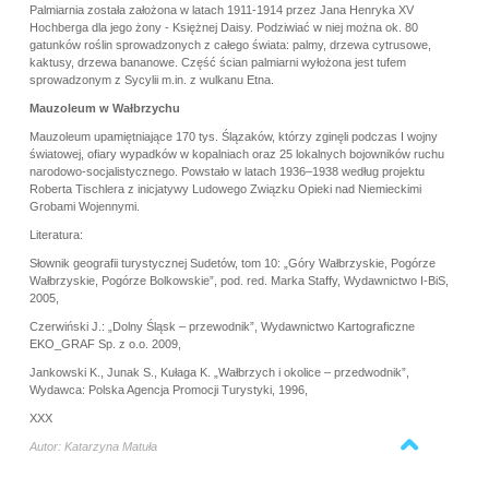
Palmiarnia została założona w latach 1911-1914 przez Jana Henryka XV
Hochberga dla jego żony - Księżnej Daisy. Podziwiać w niej można ok. 80
gatunków roślin sprowadzonych z całego świata: palmy, drzewa cytrusowe,
kaktusy, drzewa bananowe. Część ścian palmiarni wyłożona jest tufem
sprowadzonym z Sycylii m.in. z wulkanu Etna.
Mauzoleum w Wałbrzychu
Mauzoleum upamiętniające 170 tys. Ślązaków, którzy zginęli podczas I wojny
światowej, ofiary wypadków w kopalniach oraz 25 lokalnych bojowników ruchu
narodowo-socjalistycznego. Powstało w latach 1936–1938 według projektu
Roberta Tischlera z inicjatywy Ludowego Związku Opieki nad Niemieckimi
Grobami Wojennymi.
Literatura:
Słownik geografii turystycznej Sudetów, tom 10: „Góry Wałbrzyskie, Pogórze
Wałbrzyskie, Pogórze Bolkowskie”, pod. red. Marka Staffy, Wydawnictwo I-BiS,
2005,
Czerwiński J.: „Dolny Śląsk – przewodnik”, Wydawnictwo Kartograficzne
EKO_GRAF Sp. z o.o. 2009,
Jankowski K., Junak S., Kułaga K. „Wałbrzych i okolice – przedwodnik”,
Wydawca: Polska Agencja Promocji Turystyki, 1996,
XXX
Powrót na górę strony
Autor: Katarzyna Matuła