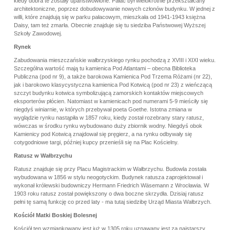
kiedy dobra te zostały upaństwowione. Pałac był wielokrotnie przekształcany
architektoniczne, poprzez dobudowywanie nowych członów budynku. W jednej z
willi, które znajdują się w parku pałacowym, mieszkała od 1941-1943 księżna
Daisy, tam też zmarła. Obecnie znajduje się tu siedziba Państwowej Wyższej
Szkoły Zawodowej.
Rynek
Zabudowania mieszczańskie wałbrzyskiego rynku pochodzą z XVIII i XIXI wieku.
Szczególna wartość mają tu kamienica Pod Atlantami – obecna Biblioteka
Publiczna (pod nr 9), a także barokowa Kamienica Pod Trzema Różami (nr 22),
jak i barokowo klasycystyczna kamienica Pod Kotwicą (pod nr 23) z wieńczącą
szczyt budynku kotwica symbolizującą zamorskich kontaktów miejscowych
eksporterów płócien. Natomiast w kamienicach pod numerami 5-9 mieściły się
niegdyś winiarnie, w których przebywał poeta Goethe. Istotna zmiana w
wyglądzie rynku nastąpiła w 1857 roku, kiedy został rozebrany stary ratusz,
wówczas w środku rynku wybudowano duży zbiornik wodny. Niegdyś obok
Kamienicy pod Kotwicą znajdował się pręgierz, a na rynku odbywały się
cotygodniowe targi, później kupcy przenieśli się na Plac Kościelny.
Ratusz w Wałbrzychu
Ratusz znajduje się przy Placu Magistrackim w Wałbrzychu. Budowla została
wybudowana w 1856 w stylu neogotyckim. Budynek ratusza zaprojektował i
wykonał królewski budowniczy Hermann Friedrich Wäsemann z Wrocławia. W
1903 roku ratusz został powiększony o dwa boczne skrzydła. Dzisiaj ratusz
pełni tę samą funkcję co przed laty - ma tutaj siedzibę Urząd Miasta Wałbrzych.
Kościół Matki Boskiej Bolesnej
Kościół ten wzmiankowany jest już w 1305 roku uznawany jest za najstarszy