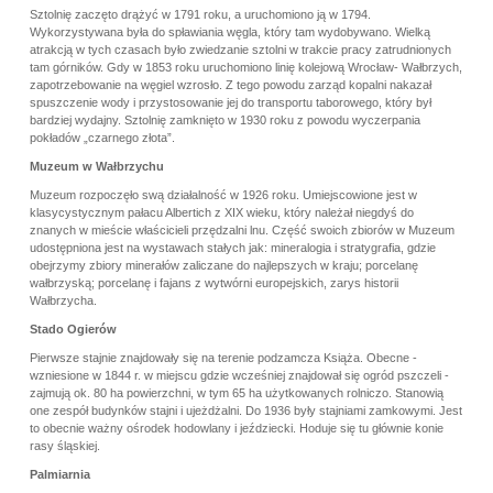
Sztolnię zaczęto drążyć w 1791 roku, a uruchomiono ją w 1794.
Wykorzystywana była do spławiania węgla, który tam wydobywano. Wielką
atrakcją w tych czasach było zwiedzanie sztolni w trakcie pracy zatrudnionych
tam górników. Gdy w 1853 roku uruchomiono linię kolejową Wrocław- Wałbrzych,
zapotrzebowanie na węgiel wzrosło. Z tego powodu zarząd kopalni nakazał
spuszczenie wody i przystosowanie jej do transportu taborowego, który był
bardziej wydajny. Sztolnię zamknięto w 1930 roku z powodu wyczerpania
pokładów „czarnego złota”.
Muzeum w Wałbrzychu
Muzeum rozpoczęło swą działalność w 1926 roku. Umiejscowione jest w
klasycystycznym pałacu Albertich z XIX wieku, który należał niegdyś do
znanych w mieście właścicieli przędzalni lnu. Część swoich zbiorów w Muzeum
udostępniona jest na wystawach stałych jak: mineralogia i stratygrafia, gdzie
obejrzymy zbiory minerałów zaliczane do najlepszych w kraju; porcelanę
wałbrzyską; porcelanę i fajans z wytwórni europejskich, zarys historii
Wałbrzycha.
Stado Ogierów
Pierwsze stajnie znajdowały się na terenie podzamcza Książa. Obecne -
wzniesione w 1844 r. w miejscu gdzie wcześniej znajdował się ogród pszczeli -
zajmują ok. 80 ha powierzchni, w tym 65 ha użytkowanych rolniczo. Stanowią
one zespół budynków stajni i ujeżdżalni. Do 1936 były stajniami zamkowymi. Jest
to obecnie ważny ośrodek hodowlany i jeździecki. Hoduje się tu głównie konie
rasy śląskiej.
Palmiarnia