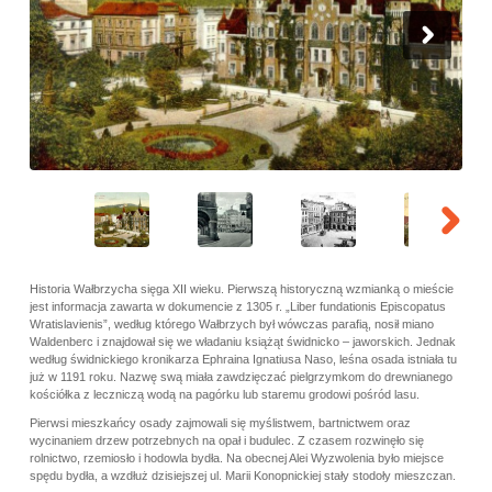
Historia Wałbrzycha sięga XII wieku. Pierwszą historyczną wzmianką o mieście
jest informacja zawarta w dokumencie z 1305 r. „Liber fundationis Episcopatus
Wratislavienis”, według którego Wałbrzych był wówczas parafią, nosił miano
Waldenberc i znajdował się we władaniu książąt świdnicko – jaworskich. Jednak
według świdnickiego kronikarza Ephraina Ignatiusa Naso, leśna osada istniała tu
już w 1191 roku. Nazwę swą miała zawdzięczać pielgrzymkom do drewnianego
kościółka z leczniczą wodą na pagórku lub staremu grodowi pośród lasu.
Pierwsi mieszkańcy osady zajmowali się myślistwem, bartnictwem oraz
wycinaniem drzew potrzebnych na opał i budulec. Z czasem rozwinęło się
rolnictwo, rzemiosło i hodowla bydła. Na obecnej Alei Wyzwolenia było miejsce
spędu bydła, a wzdłuż dzisiejszej ul. Marii Konopnickiej stały stodoły mieszczan.