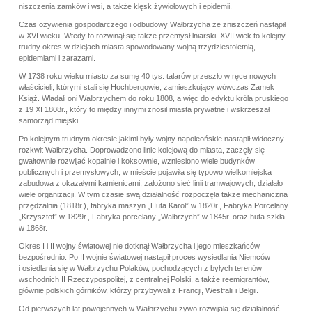
niszczenia zamków i wsi, a także klęsk żywiołowych i epidemii.
Czas ożywienia gospodarczego i odbudowy Wałbrzycha ze zniszczeń nastąpił
w XVI wieku. Wtedy to rozwinął się także przemysł lniarski. XVII wiek to kolejny
trudny okres w dziejach miasta spowodowany wojną trzydziestoletnią,
epidemiami i zarazami.
W 1738 roku wieku miasto za sumę 40 tys. talarów przeszło w ręce nowych
właścicieli, którymi stali się Hochbergowie, zamieszkujący wówczas Zamek
Książ. Władali oni Wałbrzychem do roku 1808, a więc do edyktu króla pruskiego
z 19 XI 1808r., który to między innymi znosił miasta prywatne i wskrzeszał
samorząd miejski.
Po kolejnym trudnym okresie jakimi były wojny napoleońskie nastąpił widoczny
rozkwit Wałbrzycha. Doprowadzono linie kolejową do miasta, zaczęły się
gwałtownie rozwijać kopalnie i koksownie, wzniesiono wiele budynków
publicznych i przemysłowych, w mieście pojawiła się typowo wielkomiejska
zabudowa z okazałymi kamienicami, założono sieć linii tramwajowych, działało
wiele organizacji. W tym czasie swą działalność rozpoczęła także mechaniczna
przędzalnia (1818r.), fabryka maszyn „Huta Karol” w 1820r., Fabryka Porcelany
„Krzysztof” w 1829r., Fabryka porcelany „Wałbrzych” w 1845r. oraz huta szkła
w 1868r.
Okres I i II wojny światowej nie dotknął Wałbrzycha i jego mieszkańców
bezpośrednio. Po II wojnie światowej nastąpił proces wysiedlania Niemców
i osiedlania się w Wałbrzychu Polaków, pochodzących z byłych terenów
wschodnich II Rzeczypospolitej, z centralnej Polski, a także reemigrantów,
głównie polskich górników, którzy przybywali z Francji, Westfalii i Belgii.
Od pierwszych lat powojennych w Wałbrzychu żywo rozwijała się działalność