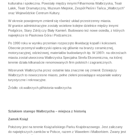
kulturalna i społeczna. Powstały między innymi Filharmonia Wałbrzyska, Teatr
Lalek, Teatr Dramatyczny, Muzeum Miejskie, Zespół Pieśni i Tańca „Wałbrzych”
oraz Wojewódzkie Centrum Kultury.
W okresie powojennym zmienił się również układ przestrzenny miasta.
W granice administracyjne zostały wcielone kolejne dzielnice między innymi
Podgórze, Stary Zdrój czy Biały Kamień. Budowano też nowe osiedla, z których
największe to Piaskowa Góra i Podzamcze.
Po 1990 roku w wyniku przemian rozpoczęto likwidację kopalń i koksowni.
Obecnie przemysł wałbrzyski opiera się głównie na branży ceramicznej,
motoryzacyjnej, odzieżowej, materiałów budowlanych itp. W 1997r. na obrzeżach
miasta został utworzona Wałbrzyska Specjalna Strefa Ekonomiczna, na której
terenie działa kilkanaście renomowanych firm polskich i zagranicznych.
Wizerunek Wałbrzycha przez ostatnie lata znacznie się zmienił. Dzisiejszy
Wałbrzych to nowoczesne miasto, pełne zieleni posiadające wspaniałe walory
turystyczne i rekreacyjne.
Źródło:
cit.walbrzych.pl/historia-walbrzycha
Szlakiem starego Wałbrzycha – miejsca z historią
Zamek Książ
Położony jest na terenie Książańskiego Parku Krajobrazowego. Jest zaliczany
do największych zamków w Polsce, razem z Wawelem i Malborkiem. Zwany jest