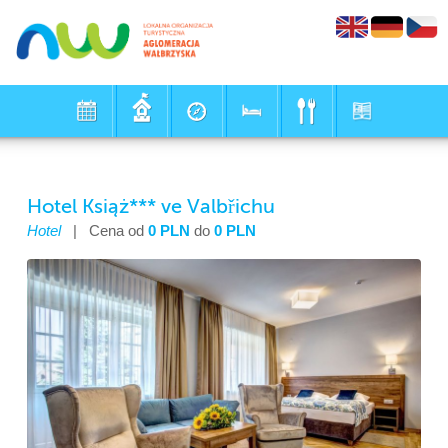
Hotel Książ*** ve Valbřichu
Hotel
|
Cena od
0 PLN
do
0 PLN