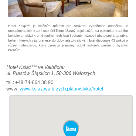
Hotel Książ*** je ideálním místem pro strávení vysněného odpočinku v
neopakovatelné hradní scenérii.Tento úžasný objekt ležící na pozemku hradního
komplexu nabízí kromě nádherných lesů i bohaté možnosti ubytování a turistiky,
během kterých vás přenese do doby aristokratické. Hotel disponuje 43 pokoji o
různém standardu, které zaručují příjemný pobyt rodinám, párům či byznys
klientům.
Hotel Książ*** ve Valbřichu
ul. Piastów Śląskich 1, 58-306 Wałbrzych
tel.: +48-74-664 38 90
www:
www.ksiaz.walbrzych.pl/turystyka/hotel