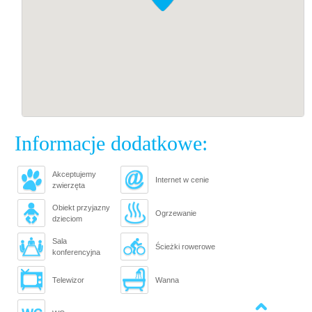
Informacje dodatkowe:
Akceptujemy
Internet w cenie
zwierzęta
Obiekt przyjazny
Ogrzewanie
dzieciom
Sala
Ścieżki rowerowe
konferencyjna
Telewizor
Wanna
Powrót na górę strony