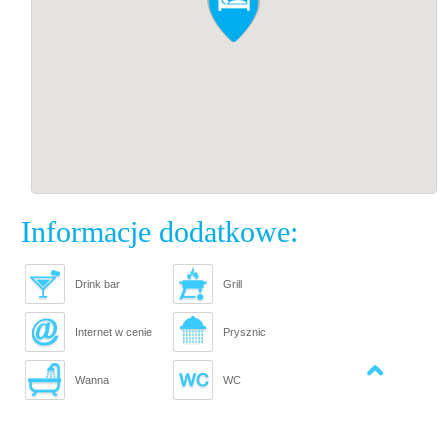
Informacje dodatkowe:
Drink bar
Grill
Internet w cenie
Prysznic
Powrót na górę strony
Wanna
WC