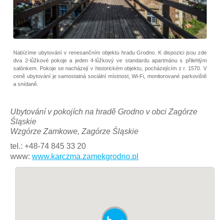
Nabízíme ubytování v renesančním objektu hradu Grodno. K dispozici jsou zde
dva 2-lůžkové pokoje a jeden 4-lůžkový ve standardu apartmánu s přilehlým
salónkem. Pokoje se nacházejí v historickém objektu, pocházejícím z r. 1570. V
ceně ubytování je samostatná sociální místnost, Wi-Fi, monitorované parkoviště
a snídaně.
Ubytování v pokojích na hradě Grodno v obci Zagórze
Śląskie
Wzgórze Zamkowe, Zagórze Śląskie
tel.: +48-74 845 33 20
www:
www.karczma.zamekgrodno.pl