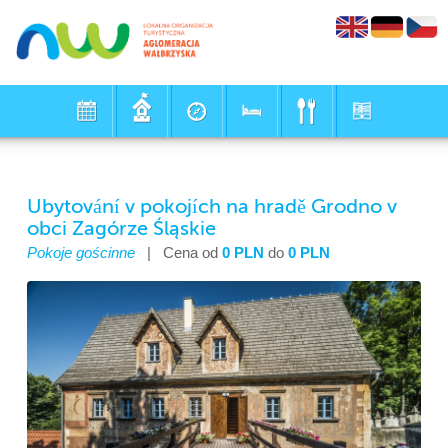
Ubytování v pokojích na hradě Grodno v
obci Zagórze Śląskie
Pokoje gościnne
|
Cena od
0 PLN
do
0 PLN